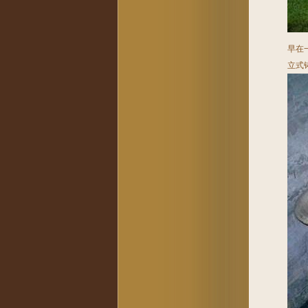
早在
立式