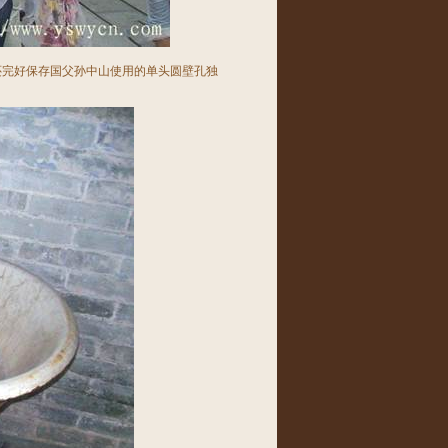
还完好保存国父孙中山使用的单头圆壁孔独