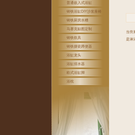
普通嵌入式浴缸
铸铁浴缸DIY沙发座椅
铸铁厨房水槽
马赛克贴图定制
当劳
铸铁炊具
是淋
铸铁搪瓷蹲便器
浴缸龙头
浴缸排水器
欧式浴缸脚
浴枕