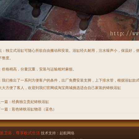
：独立式浴缸可随心所欲自由搬动和安装。浴缸经久耐用，注水噪声小，保温好，便
平整度。
：价格稍高，分量沉重，安装与运输相对麻烦。
：我们推出了一系列方便客户的条件，出厂免费安装支脚，上下排水管，根据浴缸款
大大方便了客人，欢迎到我们官网或淘宝商城挑选适合自己家装的铸铁浴缸
上一篇：
经典独立贵妃铸铁浴缸
下一篇：
彩色铸铁浴缸物语（蓝色）
派卫浴，尊享欧式生活
技术支持：
起航网络