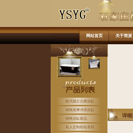
网站首页
关于简派
欧式独立古典浴缸
铸铁按摩冲浪浴缸
详细
铸铁浴缸新品
私人定制彩绘系列