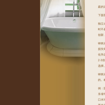
庭的
下面
独立
时不
创新
铸铁
损失
化学
2-
选择
铸铁
的。
例：
东省
口水