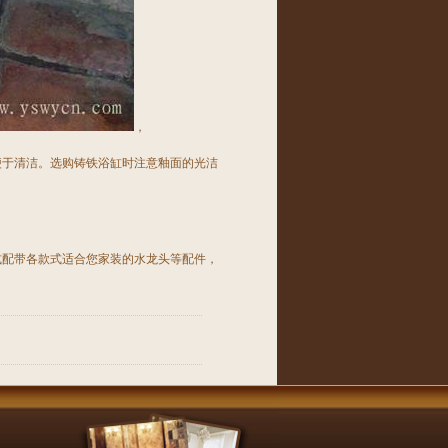
，
于清洁。选购铸铁
浴缸
时注意釉面的光洁
式配带各款式适合您家装的水龙头等配件，