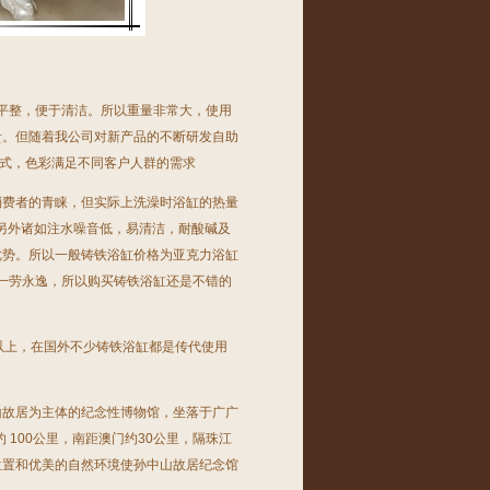
光滑平整，便于清洁。所以重量非常大，使用
贵。但随着我公司对新产品的不断研发自助
式，色彩满足不同客户人群的需求
消费者的青睐，但实际上洗澡时浴缸的热量
;另外诸如注水噪音低，易清洁，耐酸碱及
优势。所以一般
铸铁浴缸
价格为亚克力浴缸
一劳永逸，所以购买
铸铁浴缸
还是不错的
以上，在国外不少
铸铁浴缸
都是传代使用
山故居为主体的纪念性博物馆，坐落于广广
 100公里，南距澳门约30公里，隔珠江
位置和优美的自然环境使孙中山故居纪念馆