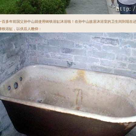
一百多年前国父孙中山就使用铸铁浴缸沐浴啦！在孙中山故居沐浴室的卫生间到现在
铸铁浴缸，以供后人瞻仰：