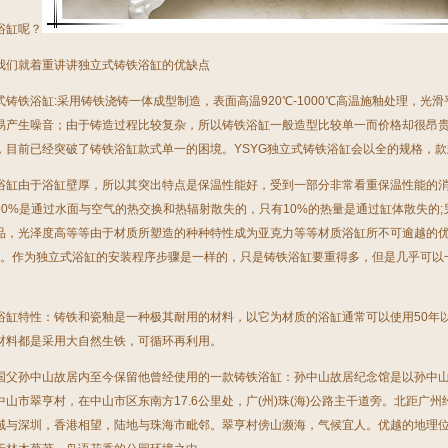
浴缸呢？
我们就着重讲讲独立式
铸铁浴缸
的优缺点
式
铸铁浴缸
:采用铸铁浇铸一体成型制造，表面高温920℃-1000℃高温施釉处理，
易产生噪音；由于铸造过程比较复杂，所以
铸铁浴缸
一般造型比较单一而价格却很昂
，目前已经突破了
铸铁浴缸
款式单一的困境。YSYG独立式
铸铁浴缸
会以全的规格，款
浴缸
由于浴缸壁厚，所以其突出特点是保温性能好，受到一部分非常看重保温性能的
90%是通过水面与空气的热交换和热辐射散失的，只有10%的热量是通过缸体散失的
品，光泽度高等等由于材质所塑造的种种特性成为亚克力等等材质浴缸所不可逾越的
3倍。作为独立式浴缸的安装程序步骤是一样的，只是
铸铁浴缸
要重得多，但是几乎可以
。
浴缸
特性：铸铁和瓷釉是一种极其耐用的材料，以它为材质的浴缸通常可以使用50年
材料都是采用大自然生铁，可循环再利用。
国父孙中山故居内至今保留他曾经使用的一款铸铁浴缸：孙中山故居纪念馆是以孙中
中山市翠亨村，在中山市区东南方17.6公里处，广(州)珠(海)公路主干道旁。北距广州约
域与深圳，香港相望，陆地与珠海市毗邻。翠亨村傍山濒海，气候宜人。优越的地理