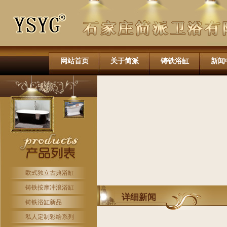
网站首页
关于简派
铸铁浴缸
新闻
欧式独立古典浴缸
铸铁按摩冲浪浴缸
详细新闻
铸铁浴缸新品
私人定制彩绘系列