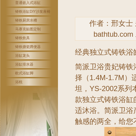
普通嵌入式浴缸
铸铁浴缸DIY沙发座椅
铸铁厨房水槽
作者：邢女士
马赛克贴图定制
bathtub.com
铸铁炊具
铸铁搪瓷蹲便器
经典独立式
铸铁浴
浴缸龙头
浴缸排水器
简派卫浴贵妃
铸铁
欧式浴缸脚
择（1.4M-1.
浴枕
坦，YS-2002系
款独立式
铸铁浴缸
适沐浴。简派卫浴
触感的两全，给您