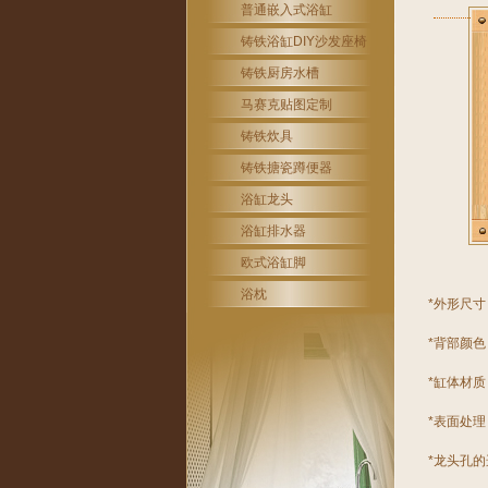
普通嵌入式浴缸
铸铁浴缸DIY沙发座椅
铸铁厨房水槽
马赛克贴图定制
铸铁炊具
铸铁搪瓷蹲便器
浴缸龙头
浴缸排水器
欧式浴缸脚
浴枕
*外形尺寸：
*背部颜
*缸体材质
*表面处理
*龙头孔