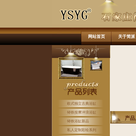
网站首页
关于简派
欧式独立古典浴缸
铸铁按摩冲浪浴缸
产品
铸铁浴缸新品
私人定制彩绘系列