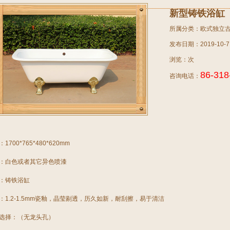
新型铸铁浴缸
所属分类：欧式独立
发布日期：2019-10-7
浏览：
次
86-318
咨询电话：
1700*765*480*620mm
色：白色或者其它异色喷漆
：
铸铁浴缸
：1.2-1.5mm瓷釉，晶莹剔透，历久如新，耐刮擦，易于清洁
的选择：（无龙头孔）