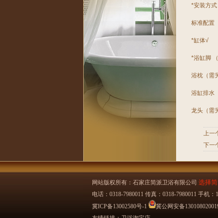
*安装方
标准配置
*缸体√
*浴缸脚 
浴枕（需
浴缸排水
龙头（需
上一
下一
选择简
网站版权所有：石家庄简派卫浴有限公司
电话：0318-7980011 传真：0318-7980011
冀ICP备13002580号-1
冀公网安备13010802001
友情链接：
卫浴淘宝店