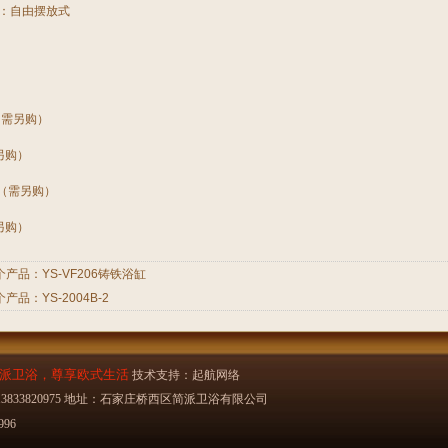
式：自由摆放式
（需另购）
另购）
 （需另购）
另购）
个产品：
YS-VF206铸铁浴缸
个产品：
YS-2004B-2
派卫浴，尊享欧式生活
技术支持：
起航网络
 手机：13833820975 地址：石家庄桥西区简派卫浴有限公司
996