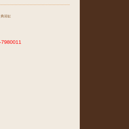
古典浴缸
-7980011