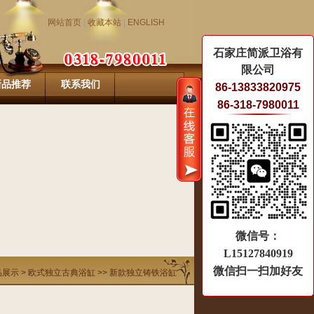
网站首页
|
收藏本站
|
ENGLISH
石家庄简派卫浴有
限公司
新品推荐
联系我们
86-13833820975
86-318-7980011
微信号：
L15127840919
微信扫一扫加好友
品展示
>
欧式独立古典浴缸
>>
新款独立铸铁浴缸