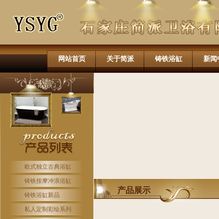
网站首页
关于简派
铸铁浴缸
新闻
欧式独立古典浴缸
铸铁按摩冲浪浴缸
产品展示
铸铁浴缸新品
私人定制彩绘系列