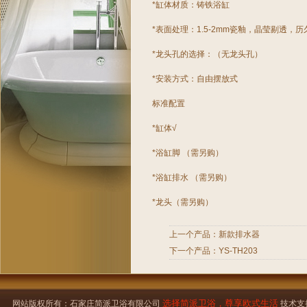
*缸体材质：
铸铁浴缸
*表面处理：1.5-2mm瓷釉，晶莹剔透，
*龙头孔的选择：（无龙头孔）
*安装方式：自由摆放式
标准配置
*缸体√
*浴缸脚 （需另购）
*浴缸排水 （需另购）
*龙头（需另购）
上一个产品：
新款排水器
下一个产品：
YS-TH203
选择简派卫浴，尊享欧式生活
网站版权所有：石家庄简派卫浴有限公司
技术支