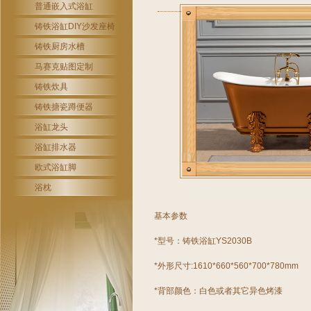
普通嵌入式浴缸
铸铁浴缸DIY沙发座椅
铸铁厨房水槽
马赛克贴图定制
铸铁炊具
铸铁搪瓷蹲便器
浴缸龙头
浴缸排水器
欧式浴缸脚
浴枕
基本参数
*型号：
铸铁浴缸
YS2030B
*外形尺寸:1610*660*560*700*780mm
*背部颜色：白色或者其它异色烤漆