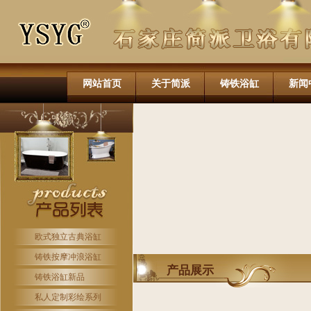
网站首页
关于简派
铸铁浴缸
新闻
欧式独立古典浴缸
铸铁按摩冲浪浴缸
产品展示
铸铁浴缸新品
私人定制彩绘系列