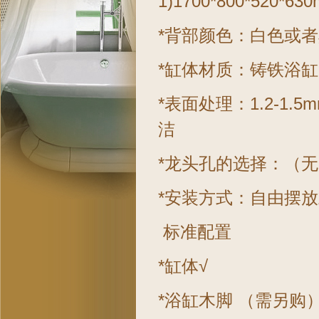
1)1700*800*520*63
*背部颜色：白色或
*缸体材质：
铸铁浴缸
*表面处理：1.2-
洁
*龙头孔的选择：（
*安装方式：自由摆
标准配置
*缸体√
*浴缸木脚 （需另购