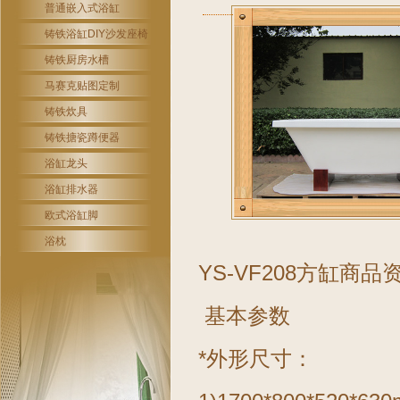
普通嵌入式浴缸
铸铁浴缸DIY沙发座椅
铸铁厨房水槽
马赛克贴图定制
铸铁炊具
铸铁搪瓷蹲便器
浴缸龙头
浴缸排水器
欧式浴缸脚
浴枕
YS-VF208方缸商品
基本参数
*外形尺寸：